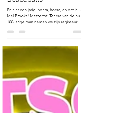
Blazing Saddles &
Spaceballs
Er is er een jarig, hoera, hoera, en dat is …
Mel Brooks! Mazzeltof. Ter ere van de nu
100-jarige man nemen we zijn regisseurs-
carrière onder de loep. Hedwig koos
Blazing Saddles (1974) uit, een film die
nog steeds kan schokkend - zowel om de
boodschap als door de anarchistische
structuur. Ruud selecteerde Star Wars-
spoof Spaceballs (1987), en droeg daarbij
een passend T-shirt - merchandising!
21:10 - Ruuds grote Mel Brooks-theorie
25:02 - Blazing Saddles (keuzefilm
Hedwig) 3