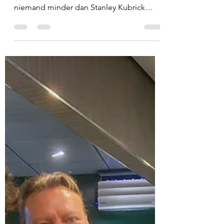
30 mrt
1 minuten om te lezen
Lubitsch en de rest no.
001: Stanley Kubrick –
Killer’s Kiss & Eyes
Wide Shut
Waarom niet direct beginnen met een van
de groten? We bijten het spits af met
niemand minder dan Stanley Kubrick
(1928-1999). En toevallig kozen we voor
een van de eerste films en de allerlaatste
– waar nog best wel parallellen tussen
blijken te bestaan. 05:00 - Filmografie in
vogelvlucht 19:45 - Killer’s Kiss (keuzefilm
Ruud) 29:55 - Eyes Wide Shut (keuzefilm
Hedwig) 49:00 - Afronding en
aankondiging aflevering 2 Hè? Wat is dit