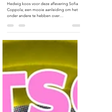
003: Sofia Coppola –
Marie Antoinette & The
Beguiled
Hedwig koos voor deze aflevering Sofia
Coppola; een mooie aanleiding om het
onder andere te hebben over
representatie en privilege. De keuzefilm
van Hedwig is Marie Antoinette (2006), de
snoep-kleurige kostuumfilm over de
laatste koningin van Frankrijk. Ruud greep
de gelegenheid aan om Southern Gothic-
film The Beguiled (2017) eindelijk eens te
kijken, waarin Colin Farrell een heel huis
vol vrouwen probeert te verleiden. 26:10 -
Marie Antoinette (keuzefilm Hedwig)
39:07 - The