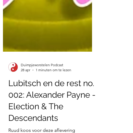
Duimpjeworstelen Podcast
28 apr
1 minuten om te lezen