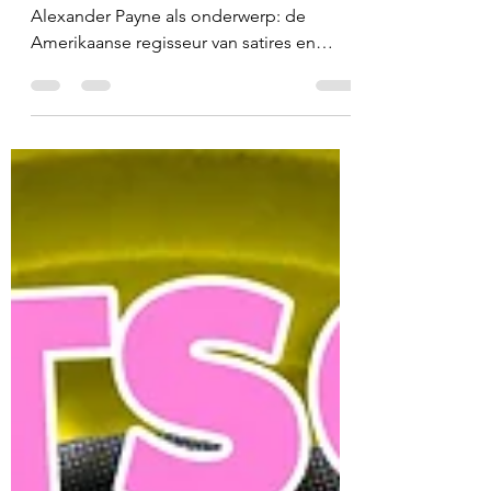
Lubitsch en de rest no.
002: Alexander Payne –
Election & The
Descendants
Ruud koos voor deze aflevering
Alexander Payne als onderwerp: de
Amerikaanse regisseur van satires en
wrang-komische drama’s die in 1996
debuteerde met Citizen Ruth, twee Oscars
won voor zijn scripts, en recentelijk met
The Holdovers een nieuwe kerstklassieker
afleverde. Hedwig selecteert van zijn acht
speelfilms Election (1999), in springt in de
bres voor Tracy Flick; Ruud kiest voor The
Descendants (2011), met George Clooney
als een van de nazaten van een