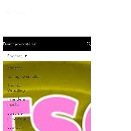
Duimpjeworstelen
Podcast
Podcast
Duimpjeworstelen
Thumb
Wrestling
In andere
media
Speciale
afleveringen
Lubitsch