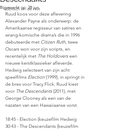
Bijgewerkt op:
28 jun
Lubitsch en de rest
Ruud koos voor deze aflevering 
Alexander Payne als onderwerp: de 
Amerikaanse regisseur van satires en 
wrang-komische drama’s die in 1996 
debuteerde met 
Citizen Ruth
, twee 
Oscars won voor zijn scripts, en 
recentelijk met 
The Holdovers
 een 
nieuwe kerstklassieker afleverde. 
Hedwig selecteert van zijn acht 
speelfilms 
Election
 (1999), in springt in 
de bres voor Tracy Flick; Ruud kiest 
voor 
The Descendants
 (2011), met 
George Clooney als een van de 
nazaten van een Hawaiiaanse vorst.
18:45 - Election (keuzefilm Hedwig
30:43 - The Descendants (keuzefilm 