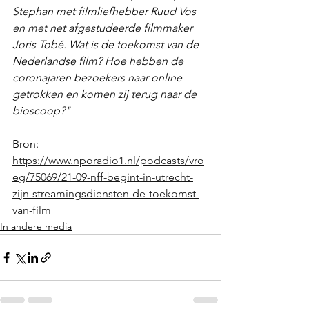
Stephan met filmliefhebber Ruud Vos 
en met net afgestudeerde filmmaker 
Joris Tobé. Wat is de toekomst van de 
Nederlandse film? Hoe hebben de 
coronajaren bezoekers naar online 
getrokken en komen zij terug naar de 
bioscoop?"
Bron: 
https://www.nporadio1.nl/podcasts/vro
eg/75069/21-09-nff-begint-in-utrecht-
zijn-streamingsdiensten-de-toekomst-
van-film
In andere media