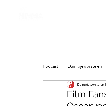
Podcast
Duimpjeworstelen
Duimpjeworstelen 
Lubitsch en de rest
Film Fan
Oscarvoo