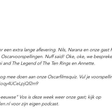
or een extra lange aflevering. Nils, Narana en onze gast
e Oscarvoorspellingen. Nuff said! Oke, oke, we besprek
hi and The Legend of The Ten Rings en Annette.
g mee doen aan onze Oscarfilmsquiz. Vul je voorspelling
ECoqy4UCeLpjQf2m9
-eeuwse” Vos is deze week weer onze gast; kijk op 
en.nl
 voor zijn eigen podcast.