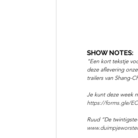
SHOW NOTES:
"Een kort tekstje vo
deze aflevering onz
trailers van Shang-C
Je kunt deze week no
https://forms.gle/
Ruud “De twintigste
www.duimpjeworstel