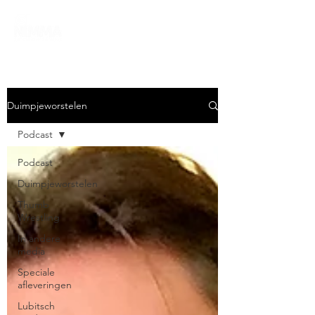
Duimpjeworstelen
Podcast
Podcast
Duimpjeworstelen
Thumb
Wrestling
In andere
media
Speciale
afleveringen
Lubitsch