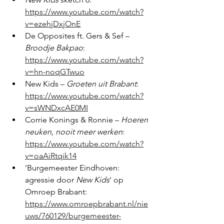
https://www.youtube.com/watch?
v=ezehjDxjOnE
De Opposites ft. Gers & Sef – 
Broodje Bakpao
: 
https://www.youtube.com/watch?
v=hn-noqGTwuo
New Kids – 
Groeten uit Brabant
: 
https://www.youtube.com/watch?
v=sWNDxcAE0MI
Corrie Konings & Ronnie – 
Hoeren 
neuken, nooit meer werken
: 
https://www.youtube.com/watch?
v=oaAiRtqik14
'Burgemeester Eindhoven: 
agressie door 
New Kids
' op 
Omroep Brabant: 
https://www.omroepbrabant.nl/nie
uws/760129/burgemeester-