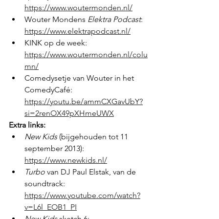
https://www.woutermonden.nl/
Wouter Mondens 
Elektra Podcast
: 
https://www.elektrapodcast.nl/
KINK op de week: 
https://www.woutermonden.nl/colu
mn/
Comedysetje van Wouter in het 
ComedyCafé: 
https://youtu.be/ammCXGavUbY?
si=2renOX49pXHmeUWX
Extra links:
New Kids
 (bijgehouden tot 11 
september 2013): 
https://www.newkids.nl/
Turbo
 van DJ Paul Elstak, van de 
soundtrack: 
https://www.youtube.com/watch?
v=L6l_EOB1_PI
New Kids
 sketch 6: 