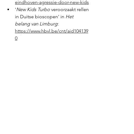
eindhoven-agressie-door-new-kids
'
New Kids Turbo
 veroorzaakt rellen 
in Duitse bioscopen' in 
Het 
belang van Limburg
: 
https://www.hbvl.be/cnt/aid104139
0