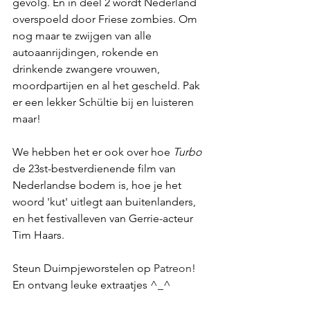
gevolg. En in deel 2 wordt Nederland 
overspoeld door Friese zombies. Om 
nog maar te zwijgen van alle 
autoaanrijdingen, rokende en 
drinkende zwangere vrouwen, 
moordpartijen en al het gescheld. Pak 
er een lekker Schültie bij en luisteren 
maar!
We hebben het er ook over hoe 
Turbo
de 23st-bestverdienende film van 
Nederlandse bodem is, hoe je het 
woord 'kut' uitlegt aan buitenlanders, 
en het festivalleven van Gerrie-acteur 
Tim Haars.
Steun Duimpjeworstelen op 
Patreon
! 
En ontvang leuke extraatjes ^_^