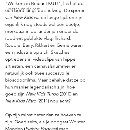
"Welkom in Brabant KUT!", las het op 
Lubitsch en de rest
een bord langs de snelweg. De sporen 
van 
New Kids
 waren lange tijd, en zijn 
eigenlijk nog steeds wel een beetje, 
merkbaar in de landerijen onder de 
rood-wit geblokte vlag. Richard, 
Robbie, Barry, Rikkert en Gerrie waren 
een industrie op zich. Sketches, 
optredens in videoclips van hippe 
artiesten, een carnavalsnummer en 
natuurlijk ook twee succesvolle 
bioscoopfilms. Maar behalve dat ze op 
hun manier legendarisch zijn, hoe 
goed zijn 
New Kids Turbo
 (2010) en 
New Kids Nitro
 (2011) nou echt?
Op zijn minst beter dan ze hoeven te 
zijn. Goed zelfs, als je podgast Wouter 
Monden (
Elektra Podcast
) mag 