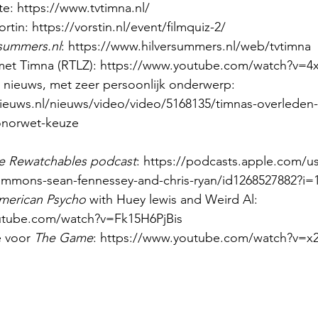
te: https://www.tvtimna.nl/ 
rtin: https://vorstin.nl/event/filmquiz-2/ 
rsummers.nl
: https://www.hilversummers.nl/web/tvtimna 
met Timna (RTLZ): https://www.youtube.com/watch?v=4
t nieuws, met zeer persoonlijk onderwerp: 
nieuws.nl/nieuws/video/video/5168135/timnas-overleden
norwet-keuze 
e Rewatchables podcast
: https://podcasts.apple.com/u
simmons-sean-fennessey-and-chris-ryan/id1268527882?i=
merican Psycho
 with Huey lewis and Weird Al: 
utube.com/watch?v=Fk15H6PjBis 
e voor 
The Game
: https://www.youtube.com/watch?v=x