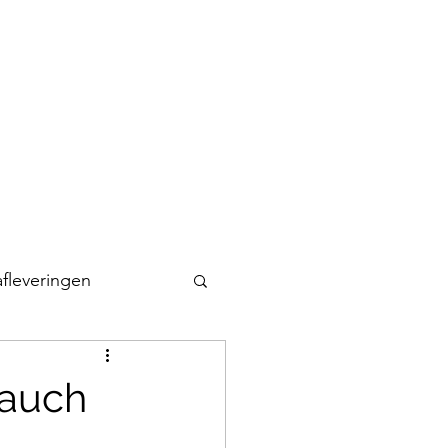
Home
Duimpjeworstelen
Privacyverklaring
afleveringen
Rauch