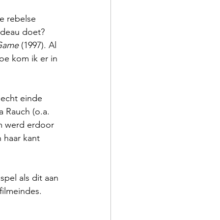
e rebelse 
adeau doet? 
Game
 (1997). Al 
oe kom ik er in 
lecht einde 
a Rauch (o.a. 
lm werd erdoor 
 haar kant 
spel als dit aan 
ilmeindes.