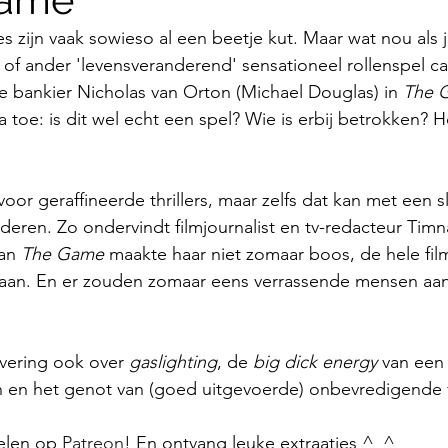
s zijn vaak sowieso al een beetje kut. Maar wat nou als j
 of ander 'levensveranderend' sensationeel rollenspel c
e bankier Nicholas van Orton (Michael Douglas) in 
The 
a toe: is dit wel echt een spel? Wie is erbij betrokken? H
voor geraffineerde thrillers, maar zelfs dat kan met een s
deren. Zo ondervindt filmjournalist en tv-redacteur Timn
an 
The Game
 maakte haar niet zomaar boos, de hele fi
aan. En er zouden zomaar eens verrassende mensen aan
evering ook over 
gaslighting
, de 
big dick energy
 van een 
en het genot van (goed uitgevoerde) onbevredigende f
elen op 
Patreon
! En ontvang leuke extraatjes ^_^