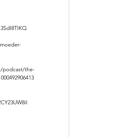
x3SdI8TIKQ 
-moeder-
s/podcast/the-
1000492906413 
2CY23UW8iI 