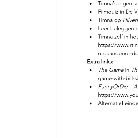
Timna's eigen si
Filmquiz in De Vo
Timna op 
Hilve
Leer beleggen 
Timna zelf in he
https://www.rtl
orgaandonor-do
Extra links:
The Game
 in 
Th
game-with-bill-
FunnyOrDie
 – 
A
https://www.yo
Alternatief eind