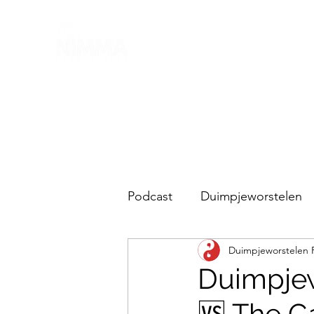
Podcast
Duimpjeworstelen
Duimpjeworstelen 
Lubitsch en de rest
Duimpjew
🆚 The 