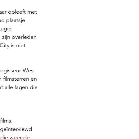
jaar opleeft met 
d plaatsje 
ugie 
 zijn overleden 
ity is niet 
 regisseur Wes 
 filmsterren en 
 alle lagen die 
ilms. 
 geïnterviewd 
 die weer de 