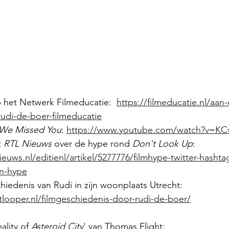
 het Netwerk Filmeducatie:  
https://filmeducatie.nl/aan
udi-de-boer-filmeducatie
 We Missed You
: 
https://www.youtube.com/watch?v=
 
RTL Nieuws
 over de hype rond 
Don't Look Up
: 
ieuws.nl/editienl/artikel/5277776/filmhype-twitter-hasht
en-hype
iedenis van Rudi in zijn woonplaats Utrecht: 
tlooper.nl/filmgeschiedenis-door-rudi-de-boer/
ality of 
Asteroid City
' van Thomas Flight: 