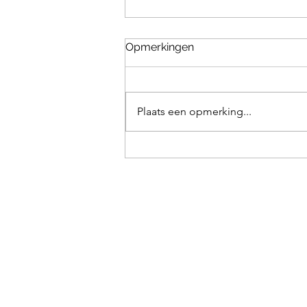
Opmerkingen
Plaats een opmerking...
Duimpjeworstelen 143 //
John de Jong 🆚 Under the
Skin