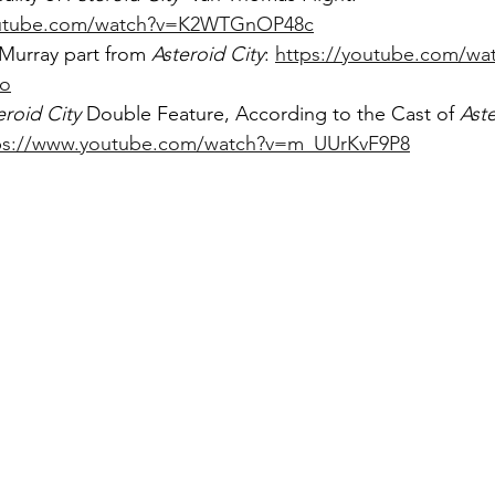
outube.com/watch?v=K2WTGnOP48c
 Murray part from 
Asteroid City
: 
https://youtube.com/wa
o
eroid City
 Double Feature, According to the Cast of 
Aste
ps://www.youtube.com/watch?v=m_UUrKvF9P8