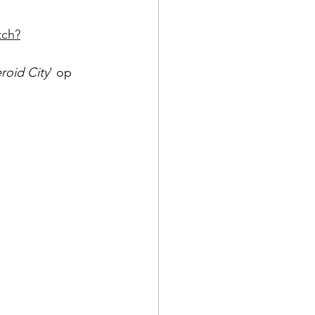
tch?
roid City
' op 