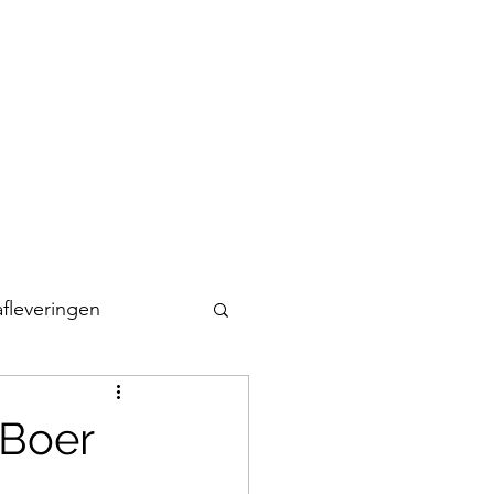
Home
Duimpjeworstelen
Privacyverklaring
afleveringen
 Boer