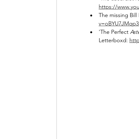
https://www.y
The missing Bill
v=oBYU7JMqp3
'The Perfect 
Ast
Letterboxd: 
htt