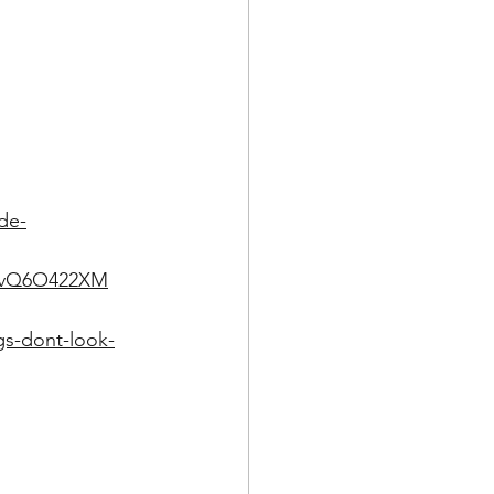
-de-
KCvQ6O422XM
ags-dont-look-