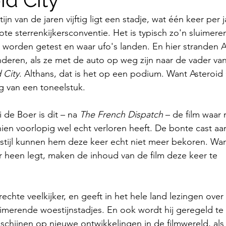
jn van de jaren vijftig ligt een stadje, wat één keer per 
te sterrenkijkersconventie. Het is typisch zo'n sluimeren
rden getest en waar ufo's landen. En hier stranden A
nderen, als ze met de auto op weg zijn naar de vader van
 City
. Althans, dat is het op een podium. Want Asteroid C
ng van een toneelstuk.
de Boer is dit – na 
The French Dispatch
 – de film waar
n voorlopig wel echt verloren heeft. De bonte cast aan
 stijl kunnen hem deze keer echt niet meer bekoren. Want
 heen legt, maken de inhoud van de film deze keer te 
echte veelkijker, en geeft in het hele land lezingen over f
luimerende woestijnstadjes. En ook wordt hij geregeld te
e schijnen op nieuwe ontwikkelingen in de filmwereld, als