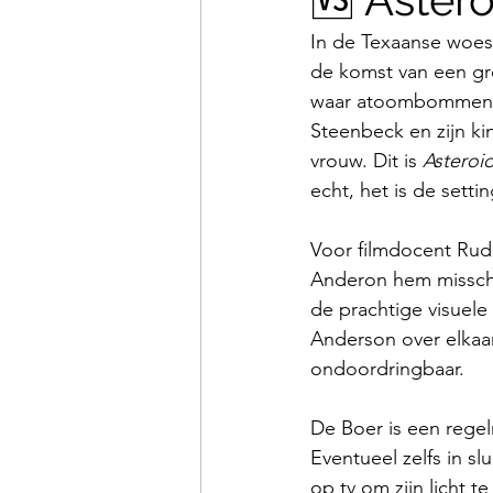
In de Texaanse woesti
de komst van een gro
waar atoombommen wo
Steenbeck en zijn ki
vrouw. Dit is 
Asteroid
echt, het is de setti
Voor filmdocent Rudi 
Anderon hem misschie
de prachtige visuele
Anderson over elkaar
ondoordringbaar.
De Boer is een regelr
Eventueel zelfs in s
op tv om zijn licht t