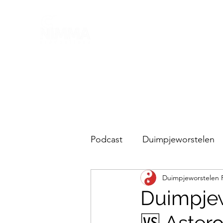
Podcast
Duimpjeworstelen
Duimpjeworstelen 
Lubitsch en de rest
Duimpjew
🆚 Astero