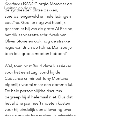
Scarface
 (1983)? Giorgio Moroder op 
Lubitsch en de rest
de synthesizer, blitse pakken, 
spierballengeweld en hele ladingen 
cocaïne. Gooi er nog wat heerlijk 
geschmier bij van de grote Al Pacino, 
het dik aangezette schrijfwerk van 
Oliver Stone en ook nog de strakke 
regie van Brian de Palma. Dan zou je 
toch iets groots moeten hebben? 
Wel, toen host Ruud deze klassieker 
voor het eerst zag, vond hij de 
Cubaanse crimineel Tony Montana 
eigenlijk vooral maar een domme lul. 
De hele persoonlijkheidscultus 
begreep hij al helemaal niet. Dus dat 
het al drie jaar heeft moeten kosten 
voor hij eindelijk een aflevering over 
deze 
pet hate
 kon maken, is misschien 