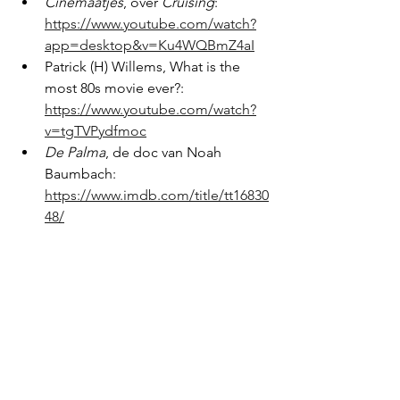
Cinemaatjes
, over 
Cruising
: 
https://www.youtube.com/watch?
app=desktop&v=Ku4WQBmZ4aI
Patrick (H) Willems, What is the 
most 80s movie ever?: 
https://www.youtube.com/watch?
v=tgTVPydfmoc
De Palma
, de doc van Noah 
Baumbach: 
https://www.imdb.com/title/tt16830
48/