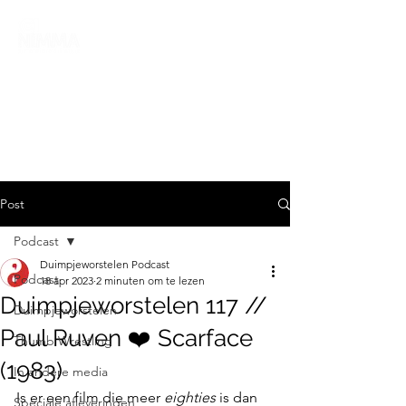
Post
Podcast
Duimpjeworstelen Podcast
Podcast
18 apr 2023
2 minuten om te lezen
Duimpjeworstelen 117 //
Duimpjeworstelen
Paul Ruven ❤️️ Scarface
Thumb Wrestling
(1983)
In andere media
Is er een film die meer 
eighties
 is dan 
Speciale afleveringen