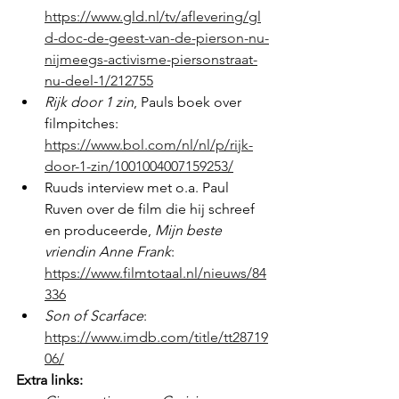
https://www.gld.nl/tv/aflevering/gl
d-doc-de-geest-van-de-pierson-nu-
nijmeegs-activisme-piersonstraat-
nu-deel-1/212755
Rijk door 1 zin
, Pauls boek over 
filmpitches: 
https://www.bol.com/nl/nl/p/rijk-
door-1-zin/1001004007159253/
Ruuds interview met o.a. Paul 
Ruven over de film die hij schreef 
en produceerde, 
Mijn beste 
vriendin Anne Frank
: 
https://www.filmtotaal.nl/nieuws/84
336
Son of Scarface
: 
https://www.imdb.com/title/tt28719
06/
Extra links: