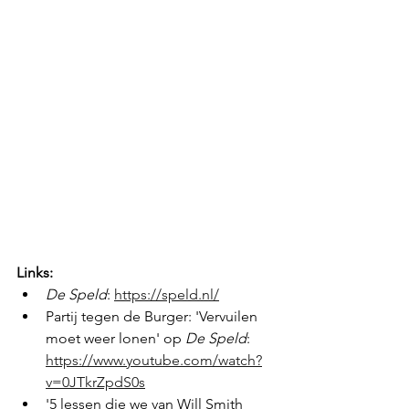
Links:
De Speld
: 
https://speld.nl/
Partij tegen de Burger: 'Vervuilen 
moet weer lonen' op 
De Speld
: 
https://www.youtube.com/watch?
v=0JTkrZpdS0s
'5 lessen die we van Will Smith 