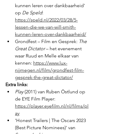
kunnen leren over dankbaarheid' 
op 
De Speld
: 
https://speld.nl/2022/03/28/5-
lessen-die-we-van-will-smith-
kunnen-leren-over-dankbaarheid/
Grondfest – Film en Gesprek: 
The 
Great Dictator
 – het evenement 
waar Ruud en Melle elkaar van 
kennen: 
https://www.lux-
nijmegen.nl/film/grondfest-film-
gesprek-the-great-dictator/
Extra links:
Play
 (2011) van Ruben Östlund op 
de EYE Film Player: 
https://player.eyefilm.nl/nl/films/pl
ay
'Honest Trailers | The Oscars 2023 
(Best Picture Nominees)' van 