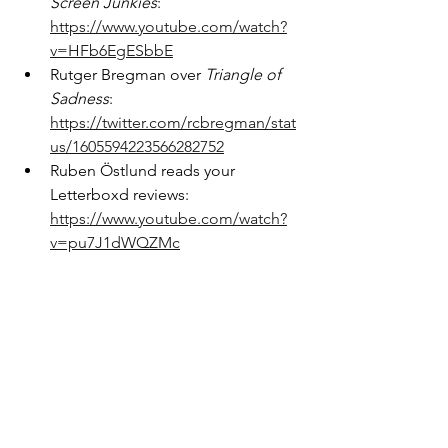
Screen Junkies
: 
https://www.youtube.com/watch?
v=HFb6EgESbbE
Rutger Bregman over 
Triangle of 
Sadness
: 
https://twitter.com/rcbregman/stat
us/1605594223566282752
Ruben Östlund reads your 
Letterboxd reviews: 
https://www.youtube.com/watch?
v=pu7J1dWQZMc