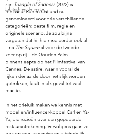
zijn 
Triangle of Sadness
 (2022) is 
Lubitsch en de rest
regisseur Ruben Östlund nu 
genomineerd voor drie verschillende 
categorieën: beste film, regie en 
originele scenario. Je zou bijna 
vergeten dat hij hiermee eerder ook al 
– na 
The Square 
al voor de tweede 
keer op rij – de Gouden Palm 
binnensleepte op het Filmfestival van 
Cannes. De satire, waarin vooral de 
rijken der aarde door het slijk worden 
getrokken, leidt in elk geval tot veel 
reactie.
In het drieluik maken we kennis met 
modellen/influencer-koppel Carl en Ya-
Ya, die ruzieën over een gepeperde 
restaurantrekening. Vervolgens gaan ze 
ook op een luxecruise en uiteindelijk 