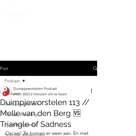
Post
Podcast
Duimpjeworstelen Podcast
Podcast
8 mrt 2023
2 minuten om te lezen
Duimpjeworstelen 113 //
Duimpjeworstelen
Melle van den Berg 🆚
Thumb Wrestling
Triangle of Sadness
In andere media
Oscars! Ze komen er weer aan. En met 
Speciale afleveringen