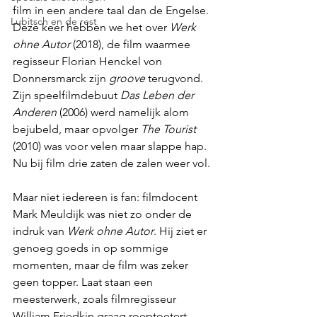
film in een andere taal dan de Engelse. 
Lubitsch en de rest
Deze keer hebben we het over 
Werk 
ohne Autor
 (2018), de film waarmee 
regisseur Florian Henckel von 
Donnersmarck zijn 
groove
 terugvond. 
Zijn speelfilmdebuut 
Das Leben der 
Anderen
 (2006) werd namelijk alom 
bejubeld, maar opvolger 
The Tourist
(2010) was voor velen maar slappe hap. 
Nu bij film drie zaten de zalen weer vol.
Maar niet iedereen is fan: filmdocent 
Mark Meuldijk was niet zo onder de 
indruk van 
Werk ohne Autor
. Hij ziet er 
genoeg goeds in op sommige 
momenten, maar de film was zeker 
geen topper. Laat staan een 
meesterwerk, zoals filmregisseur 
William Friedkin graag roeptoetert. 