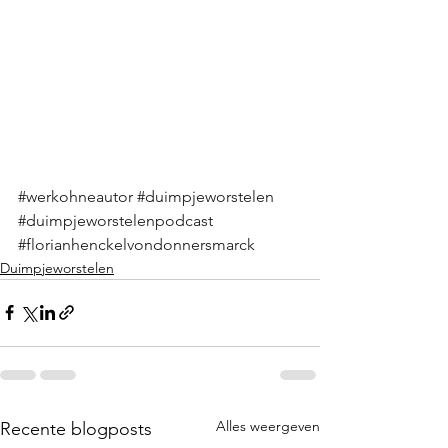
#werkohneautor
#duimpjeworstelen
#duimpjeworstelenpodcast
#florianhenckelvondonnersmarck
Duimpjeworstelen
Alles weergeven
Recente blogposts