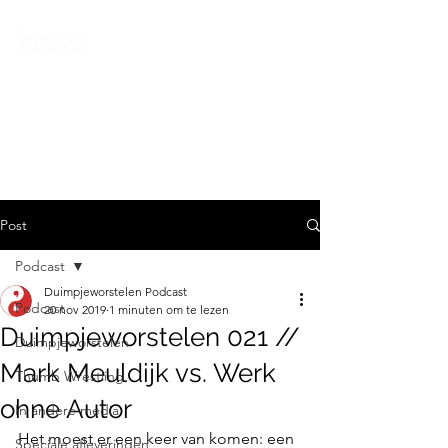
Post
Podcast
Duimpjeworstelen Podcast
Podcast
20 nov 2019
1 minuten om te lezen
Duimpjeworstelen 021 //
Duimpjeworstelen
Mark Meuldijk vs. Werk
Thumb Wrestling
ohne Autor
In andere media
Het moest er een keer van komen: een 
Speciale afleveringen