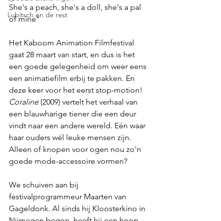
She's a peach, she's a doll, she's a pal 
Lubitsch en de rest
of mine"
Het Kaboom Animation Filmfestival 
gaat 28 maart van start, en dus is het 
een goede gelegenheid om weer eens 
een animatiefilm erbij te pakken. En 
deze keer voor het eerst stop-motion! 
Coraline
 (2009) vertelt het verhaal van 
een blauwharige tiener die een deur 
vindt naar een andere wereld. Eén waar 
haar ouders wél leuke mensen zijn. 
Alleen of knopen voor ogen nou zo'n 
goede mode-accessoire vormen?
We schuiven aan bij 
festivalprogrammeur Maarten van 
Gageldonk. Al sinds hij Kloosterkino in 
Nijmegen begon, heeft hij een hoop 