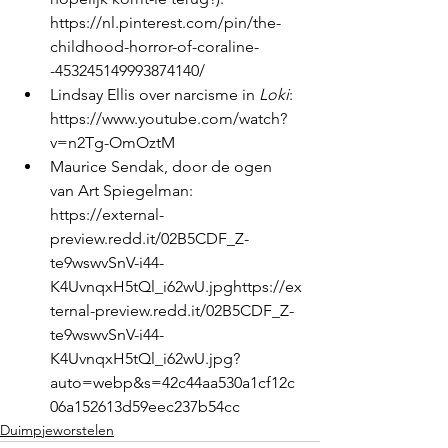
https://nl.pinterest.com/pin/the-
childhood-horror-of-coraline-
-453245149993874140/ 
Lindsay Ellis over narcisme in 
Loki
: 
https://www.youtube.com/watch?
v=n2Tg-OmOztM 
Maurice Sendak, door de ogen 
van Art Spiegelman:  
https://external-
preview.redd.it/02B5CDF_Z-
te9wswvSnV-i44-
K4UvnqxH5tQl_i62wU.jpghttps://ex
ternal-preview.redd.it/02B5CDF_Z-
te9wswvSnV-i44-
K4UvnqxH5tQl_i62wU.jpg?
auto=webp&s=42c44aa530a1cf12c
06a152613d59eec237b54cc
Duimpjeworstelen