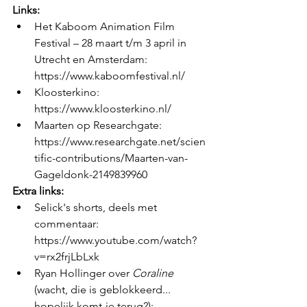
Links:
Het Kaboom Animation Film 
Festival – 28 maart t/m 3 april in 
Utrecht en Amsterdam: 
https://www.kaboomfestival.nl/ 
Kloosterkino: 
https://www.kloosterkino.nl/ 
Maarten op Researchgate:  
https://www.researchgate.net/scien
tific-contributions/Maarten-van-
Gageldonk-2149839960 
Extra links:
Selick's shorts, deels met 
commentaar: 
https://www.youtube.com/watch?
v=rx2frjLbLxk 
Ryan Hollinger over 
Coraline
(wacht, die is geblokkeerd... 
hopelijk komt-ie terug?):  