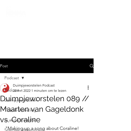
Post
Podcast
Duimpjeworstelen Podcast
Podcast
22 mrt 2022
1 minuten om te lezen
Duimpjeworstelen 089 //
Duimpjeworstelen
Maarten van Gageldonk
Thumb Wrestling
vs. Coraline
In andere media
"Making up a song about Coraline! 
Speciale afleveringen