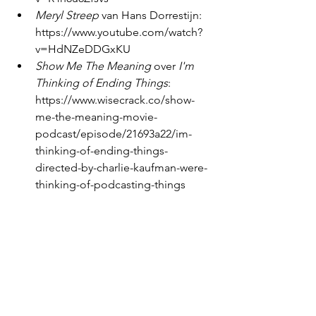
Meryl Streep
 van Hans Dorrestijn: 
https://www.youtube.com/watch?
v=HdNZeDDGxKU 
Show Me The Meaning
 over 
I'm 
Thinking of Ending Things
: 
https://www.wisecrack.co/show-
me-the-meaning-movie-
podcast/episode/21693a22/im-
thinking-of-ending-things-
directed-by-charlie-kaufman-were-
thinking-of-podcasting-things 