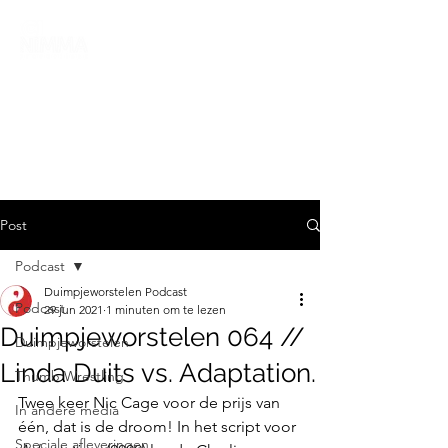
Post
Podcast
Duimpjeworstelen Podcast
Podcast
29 jun 2021
1 minuten om te lezen
Duimpjeworstelen 064 //
Duimpjeworstelen
Linda Duits vs. Adaptation.
Thumb Wrestling
Twee keer Nic Cage voor de prijs van 
In andere media
één, dat is de droom! In het script voor 
Speciale afleveringen