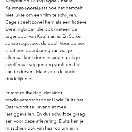
Adaptation.
 (2002) legde Charlie 
Kaufman vooral vast hoe het hemzelf 
Lubitsch en de rest
niet lukte om een film te schrijven. 
Cage speelt zowel hem als een fictieve 
tweelingbroer, die ook meteen de 
tegenpool van Kaufman is. En Spike 
Jonze regisseert de boel. Voor de een 
is dit een openbaring van wat je 
allemaal kunt doen in cinema, als je 
jezelf maar vrij genoeg voelt om het 
aan te durven. Maar voor de ander 
duidelijk niet.
Irritant zelfbeklag, dat vindt 
mediawetenschapper Linda Duits het. 
Daar wordt ze liever niet mee 
lastiggevallen. En dus schuift ze graag 
aan voor deze aflevering. Duits ken je 
misschien ook van haar columns in 