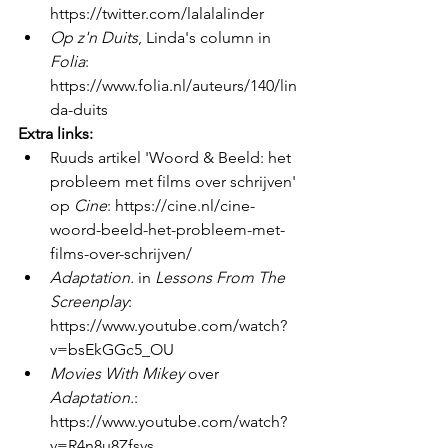
https://twitter.com/lalalalinder 
Op z'n Duits
, Linda's column in 
Folia
: 
https://www.folia.nl/auteurs/140/lin
da-duits 
Extra links:
Ruuds artikel 'Woord & Beeld: het 
probleem met films over schrijven' 
op 
Cine
: https://cine.nl/cine-
woord-beeld-het-probleem-met-
films-over-schrijven/ 
Adaptation.
 in 
Lessons From The 
Screenplay
: 
https://www.youtube.com/watch?
v=bsEkGGc5_OU 
Movies With Mikey
 over 
Adaptation.
: 
https://www.youtube.com/watch?
v=R4n8u8Zfsvs 