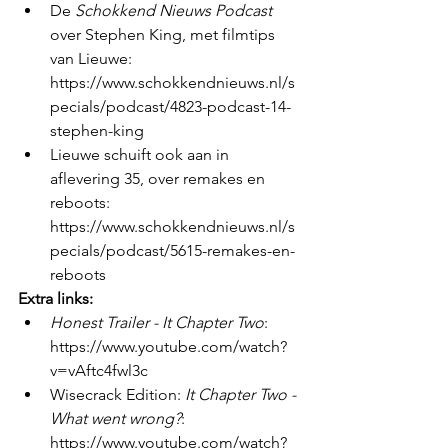
De 
Schokkend Nieuws Podcast
over Stephen King, met filmtips 
van Lieuwe: 
https://www.schokkendnieuws.nl/s
pecials/podcast/4823-podcast-14-
stephen-king 
Lieuwe schuift ook aan in 
aflevering 35, over remakes en 
reboots: 
https://www.schokkendnieuws.nl/s
pecials/podcast/5615-remakes-en-
reboots 
Extra links:
Honest Trailer - It Chapter Two
: 
https://www.youtube.com/watch?
v=vAftc4fwl3c 
Wisecrack Edition: 
It Chapter Two - 
What went wrong?
: 
https://www.youtube.com/watch?