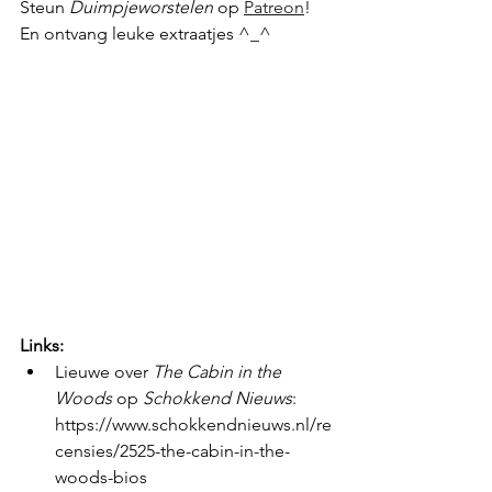
Steun 
Duimpjeworstelen
 op 
Patreon
! 
En ontvang leuke extraatjes ^_^
Links:
Lieuwe over 
The Cabin in the 
Woods
 op 
Schokkend Nieuws
: 
https://www.schokkendnieuws.nl/re
censies/2525-the-cabin-in-the-
woods-bios 