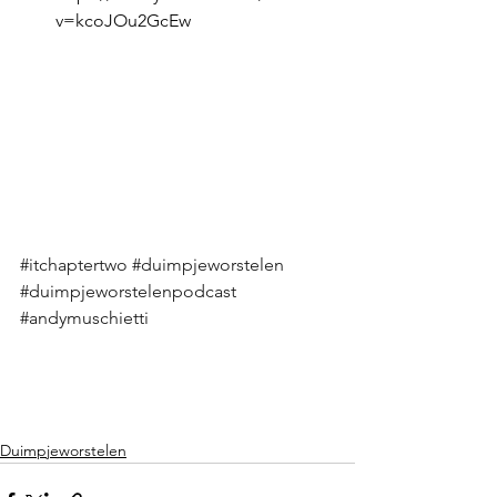
v=kcoJOu2GcEw 
#itchaptertwo
#duimpjeworstelen
#duimpjeworstelenpodcast
#andymuschietti
Duimpjeworstelen