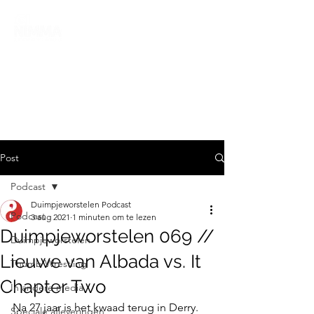
Post
Podcast
Duimpjeworstelen Podcast
Podcast
3 aug 2021
1 minuten om te lezen
Duimpjeworstelen 069 //
Duimpjeworstelen
Lieuwe van Albada vs. It
Thumb Wrestling
Chapter Two
In andere media
Na 27 jaar is het kwaad terug in Derry. 
Speciale afleveringen