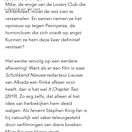
Mike, de enige van de Losers Club die 
Lubitsch en de rest
achterbleef, moet de rest zien te 
verzamelen. En samen nemen ze het 
opnieuw op tegen Pennywise, de 
horrorclown die zich voedt op angst. 
Kunnen ze hem deze keer definitief 
verslaan?
Het eerste vervolg op een eerdere 
aflevering! Want als er een film is waar 
Schokkend Nieuws
-redacteur Lieuwe 
van Albada een flinke afkeer voor 
heeft, dan is het wel 
It Chapter Two
(2019). Zo erg zelfs, dat alleen al het 
idee van herbekijken hem deed 
walgen. Als fervent Stephen King-fan is 
hij natuurlijk wel vaker teleurgesteld 
door verfilmingen van diens boeken. 
Maar 
It
 is een klasse apart.