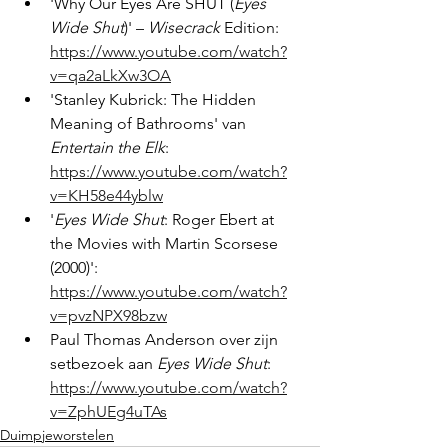
'Why Our Eyes Are SHUT (
Eyes 
Wide Shut
)' – 
Wisecrack
 Edition: 
https://www.youtube.com/watch?
v=qa2aLkXw3OA
'Stanley Kubrick: The Hidden 
Meaning of Bathrooms' van 
Entertain the Elk
: 
https://www.youtube.com/watch?
v=KH58e44yblw
'
Eyes Wide Shut
: Roger Ebert at 
the Movies with Martin Scorsese 
(2000)': 
https://www.youtube.com/watch?
v=pvzNPX98bzw
Paul Thomas Anderson over zijn 
setbezoek aan 
Eyes Wide Shut
: 
https://www.youtube.com/watch?
v=ZphUEg4uTAs
Duimpjeworstelen