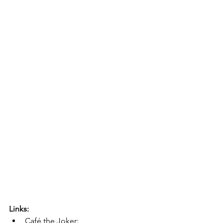
Links:
Café the Joker: 