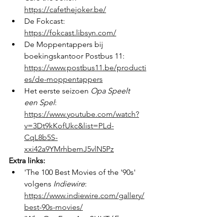
https://cafethejoker.be/
De Fokcast: 
https://fokcast.libsyn.com/
De Moppentappers bij 
boekingskantoor Postbus 11: 
https://www.postbus11.be/producti
es/de-moppentappers
Het eerste seizoen 
Opa Speelt 
een Spel
: 
https://www.youtube.com/watch?
v=3Dt9kKofUkc&list=PLd-
CqL8b5S-
xxi42a9YMrhbemJ5vlN5Pz
Extra links:
'The 100 Best Movies of the '90s' 
volgens 
Indiewire
: 
https://www.indiewire.com/gallery/
best-90s-movies/