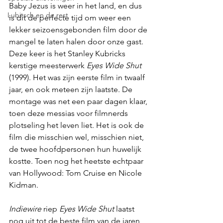
Baby Jezus is weer in het land, en dus 
Lubitsch en de rest
is dit de perfecte tijd om weer een 
lekker seizoensgebonden film door de 
mangel te laten halen door onze gast. 
Deze keer is het Stanley Kubricks 
kerstige meesterwerk 
Eyes Wide Shut
(1999). Het was zijn eerste film in twaalf 
jaar, en ook meteen zijn laatste. De 
montage was net een paar dagen klaar, 
toen deze messias voor filmnerds 
plotseling het leven liet. Het is ook de 
film die misschien wel, misschien niet, 
de twee hoofdpersonen hun huwelijk 
kostte. Toen nog het heetste echtpaar 
van Hollywood: Tom Cruise en Nicole 
Kidman.
Indiewire
 riep 
Eyes Wide Shut
 laatst 
nog uit tot de beste film van de jaren 