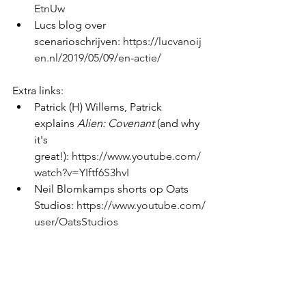
EtnUw
Lucs blog over 
scenarioschrijven: 
https://lucvanoij
en.nl/2019/05/09/en-actie/
Extra links:
Patrick (H) Willems, Patrick 
explains 
Alien: Covenant
 (and why 
it's 
great!): 
https://www.youtube.com/
watch?v=YIftf6S3hvI
Neil Blomkamps shorts op Oats 
Studios: 
https://www.youtube.com/
user/OatsStudios