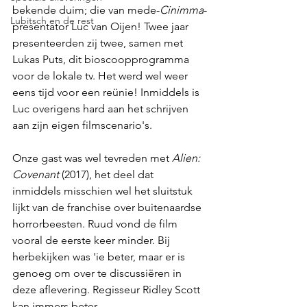
bekende duim; die van mede-
Cinimma
-
Lubitsch en de rest
presentator Luc van Oijen! Twee jaar 
presenteerden zij twee, samen met 
Lukas Puts, dit bioscoopprogramma 
voor de lokale tv. Het werd wel weer 
eens tijd voor een reünie! Inmiddels is 
Luc overigens hard aan het schrijven 
aan zijn eigen filmscenario's. 
Onze gast was wel tevreden met 
Alien: 
Covenant 
(2017), het deel dat 
inmiddels misschien wel het sluitstuk 
lijkt van de franchise over buitenaardse 
horrorbeesten. Ruud vond de film 
vooral de eerste keer minder. Bij 
herbekijken was 'ie beter, maar er is 
genoeg om over te discussiëren in 
deze aflevering. Regisseur Ridley Scott 
kan immers beter.