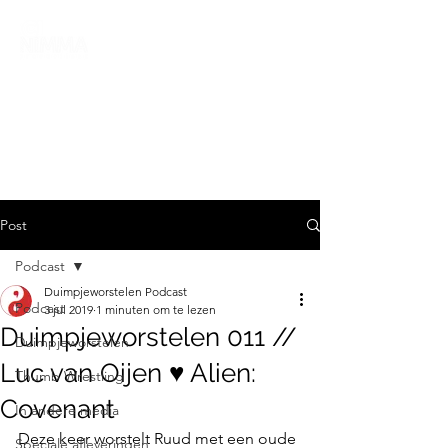
Post
Podcast
Duimpjeworstelen Podcast
Podcast
3 jul 2019
1 minuten om te lezen
Duimpjeworstelen 011 //
Duimpjeworstelen
Luc van Oijen ♥ Alien:
Thumb Wrestling
Covenant
In andere media
Deze keer worstelt Ruud met een oude 
Speciale afleveringen