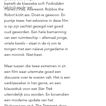
betreft de klassieke scifi 
Forbidden 
Lubitsch en de rest
Planet
 (1956). Allereerst: Robbie the 
Robot kickt ass. Doet-ie gewoon. En 
puntje twee: het seksisme in deze film 
is op zijn zachtst gezegd niet goed 
oud geworden. Een hele bemanning 
van een ruimteschip – allemaal jonge, 
viriele kerels – staat in de rij om te 
tongen met een naïeve jongedame in 
een minirok. Niet best.
Maar tussen die twee extremen in zit 
een film waar uitermate goed een 
discussie over te voeren valt. Het is een 
oerklassieker in het genre, en een 
blauwdruk voor wat 
Star Trek
uiteindelijk zou worden. En bovendien 
een moderne update van het 
Shakespeare-stuk 
The Tempest
: deze 