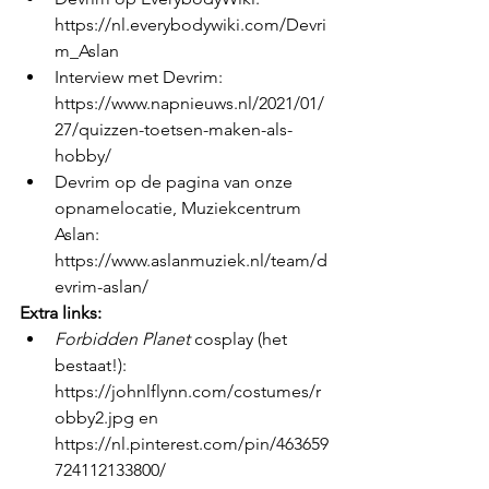
https://nl.everybodywiki.com/Devri
m_Aslan 
Interview met Devrim:  
https://www.napnieuws.nl/2021/01/
27/quizzen-toetsen-maken-als-
hobby/ 
Devrim op de pagina van onze 
opnamelocatie, Muziekcentrum 
Aslan: 
https://www.aslanmuziek.nl/team/d
evrim-aslan/ 
Extra links:
Forbidden Planet
 cosplay (het 
bestaat!): 
https://johnlflynn.com/costumes/r
obby2.jpg en 
https://nl.pinterest.com/pin/463659
724112133800/ 