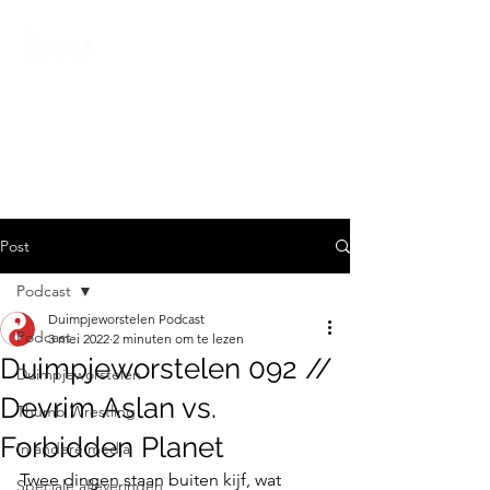
Post
Podcast
Duimpjeworstelen Podcast
Podcast
3 mei 2022
2 minuten om te lezen
Duimpjeworstelen 092 //
Duimpjeworstelen
Devrim Aslan vs.
Thumb Wrestling
Forbidden Planet
In andere media
Twee dingen staan buiten kijf, wat 
Speciale afleveringen