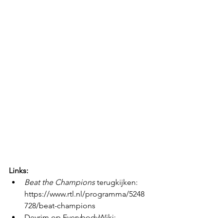
Links:
Beat the Champions
 terugkijken: 
https://www.rtl.nl/programma/5248
728/beat-champions 
Devrim op EverybodyWiki: 