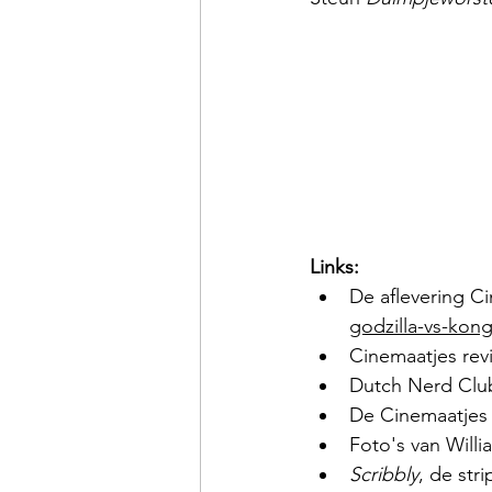
Links:
De aflevering C
godzilla-vs-kong
Cinemaatjes rev
Dutch Nerd Club
De Cinemaatjes 
Foto's van Willi
Scribbly
, de str