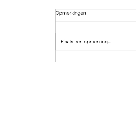
Opmerkingen
Plaats een opmerking...
Duimpjeworstelen 143 //
John de Jong 🆚 Under the
Skin