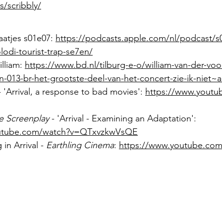
/scribbly/
aatjes s01e07: 
https://podcasts.apple.com/nl/podcast/
olodi-tourist-trap-se7en/
lliam: 
https://www.bd.nl/tilburg-e-o/william-van-der-voo
n-013-br-het-grootste-deel-van-het-concert-zie-ik-niet~
- 'Arrival, a response to bad movies': 
https://www.youtu
e Screenplay
 - 'Arrival - Examining an Adaptation': 
outube.com/watch?v=QTxvzkwVsQE
n Arrival - 
Earthling Cinema
: 
https://www.youtube.com