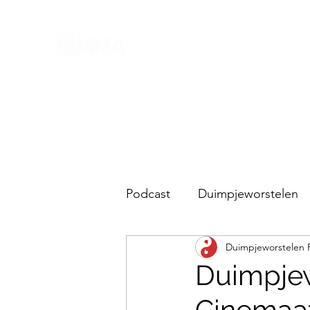
Podcast
Duimpjeworstelen
Duimpjeworstelen 
Lubitsch en de rest
Duimpjew
Cinemaatj