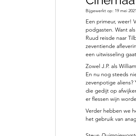
Bijgewerkt op:
19 mei 202
Een primeur, weer! 
podgasten. Want als 
Ruud reisde naar Til
zeventiende afleveri
een uitwisseling gaa
Zowel J.P. als Willia
En nu nog steeds ni
zevenpotige aliens? Y
die gedijt op afwij
er flessen wijn wor
Verder hebben we he
het gebruik van ana
Steun 
Duimpjeworst