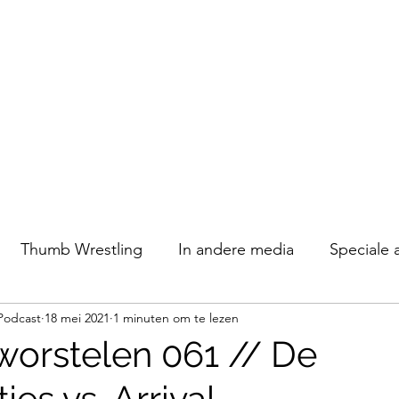
Thumb Wrestling
In andere media
Speciale 
Podcast
18 mei 2021
1 minuten om te lezen
orstelen 061 // De
es vs. Arrival