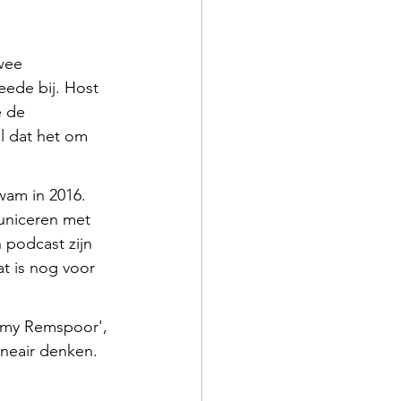
wee 
eede bij. Host 
e de 
l dat het om 
kwam in 2016. 
uniceren met 
 podcast zijn 
t is nog voor 
emy Remspoor', 
ineair denken.