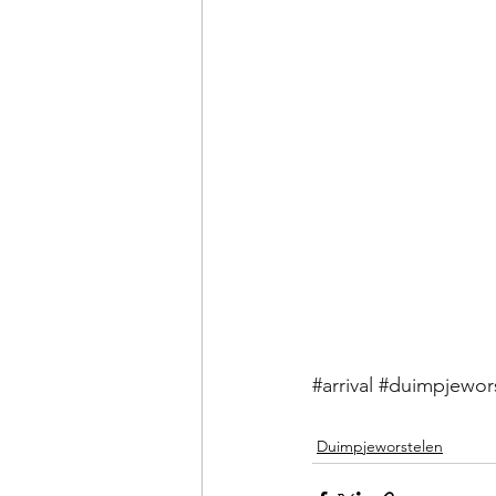
#arrival
#duimpjewor
Duimpjeworstelen