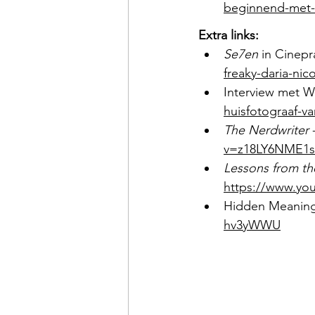
beginnend-met-s
Extra links: 
Se7en
 in Cinepr
freaky-daria-nic
Interview met Wi
huisfotograaf-va
The Nerdwriter
 
v=z18LY6NME1s
Lessons from th
https://www.y
Hidden Meaning i
hv3yWWU