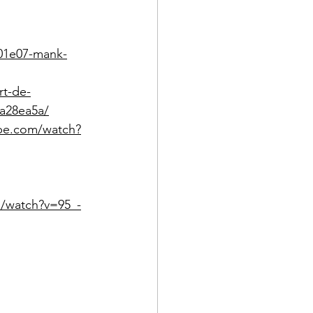
s01e07-mank-
rt-de-
aa28ea5a/
be.com/watch?
/watch?v=95_-