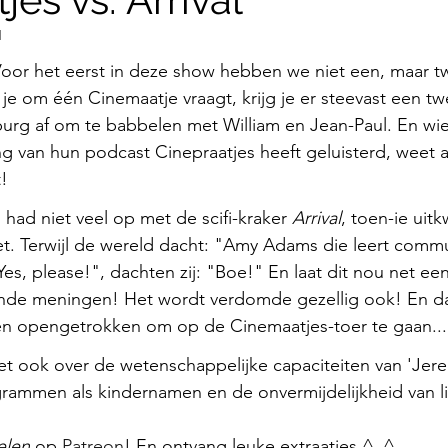
1
Voor het eerst in deze show hebben we niet een, maar t
je om één Cinemaatje vraagt, krijg je er steevast een tw
burg af om te babbelen met William en Jean-Paul. En wi
ng van hun podcast Cinepraatjes heeft geluisterd, weet a
t!
m had niet veel op met de scifi-kraker 
Arrival
, toen-ie uit
et. Terwijl de wereld dacht: "Amy Adams die leert comm
es, please!", dachten zij: "Boe!" En laat dit nou net een
kende meningen! Het wordt verdomde gezellig ook! En da
den opengetrokken om op de Cinemaatjes-toer te gaan...
t ook over de wetenschappelijke capaciteiten van 'Jer
grammen als kindernamen en de onvermijdelijkheid van l
elen
 op 
Patreon
! En ontvang leuke extraatjes ^_^