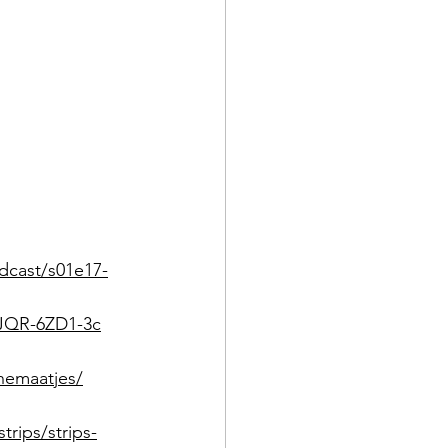
dcast/s01e17-
JQR-6ZD1-3c
nemaatjes/
trips/strips-