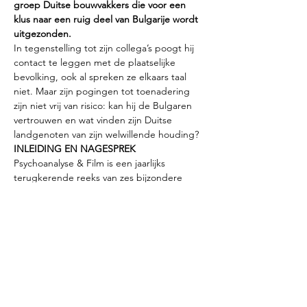
groep Duitse bouwvakkers die voor een 
klus naar een ruig deel van Bulgarije wordt 
uitgezonden.
In tegenstelling tot zijn collega’s poogt hij 
contact te leggen met de plaatselijke 
bevolking, ook al spreken ze elkaars taal 
niet. Maar zijn pogingen tot toenadering 
zijn niet vrij van risico: kan hij de Bulgaren 
vertrouwen en wat vinden zijn Duitse 
landgenoten van zijn welwillende houding?
INLEIDING EN NAGESPREK
Psychoanalyse & Film is een jaarlijks 
terugkerende reeks van zes bijzondere 
filmvertoningen die dit jaar als thema 
onbehagen hebben. Steeds is er een 
inleiding door een deskundige op het 
gebied van de psychoanalyse en na afloop 
de mogelijkheid tot discussie. Deze avond 
is de gastspreker Guido Wetzer, psychiater 
en psychoanalyticus.